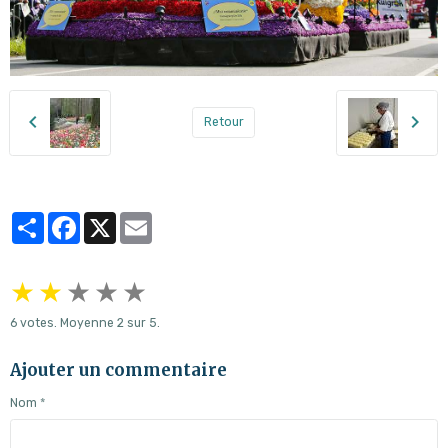
Retour
Partager
Facebook
X
Email
★
★
★
★
★
6
votes. Moyenne
2
sur 5.
Ajouter un commentaire
Nom