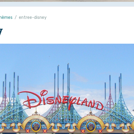
 thèmes
entree-disney
y