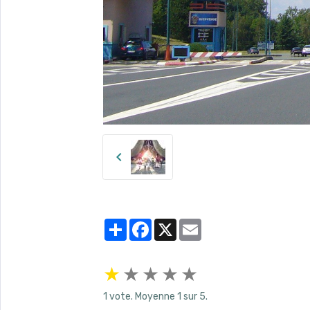
Partager
Facebook
X
Email
★
★
★
★
★
1
vote. Moyenne
1
sur 5.