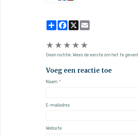
Partager
Facebook
X
Email
★
★
★
★
★
Geen notitie. Wees de eerste om het te geven
Voeg een reactie toe
Naam
E-mailadres
Website