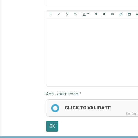
Anti-spam code
CLICK TO VALIDATE
IconCap
OK