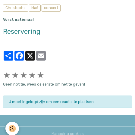
Christophe
Maé
concert
Vorst nationaal
Reservering
Partager
Facebook
X
Email
★
★
★
★
★
Geen notitie. Wees de eerste om het te geven!
U moet ingelogd zijn om een reactie te plaatsen
Managing cookies