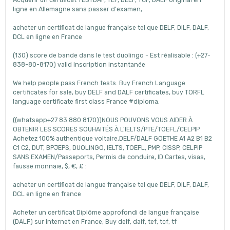
Acquérir un certificat TESTDAF, TEF, DELF, TCF, DALF original en
ligne en Allemagne sans passer d'examen,
acheter un certificat de langue française tel que DELF, DILF, DALF,
DCL en ligne en France
(130) score de bande dans le test duolingo - Est réalisable : (+27-
838-80-8170) valid Inscription instantanée
We help people pass French tests. Buy French Language
certificates for sale, buy DELF and DALF certificates, buy TORFL
language certificate first class France #diploma.
((whatsapp+27 83 880 8170))NOUS POUVONS VOUS AIDER À
OBTENIR LES SCORES SOUHAITÉS À L'IELTS/PTE/TOEFL/CELPIP
Achetez 100% authentique voltaire,DELF/DALF GOETHE A1 A2 B1 B2
C1 C2, DUT, BPJEPS, DUOLINGO, IELTS, TOEFL, PMP, CISSP, CELPIP
SANS EXAMEN/Passeports, Permis de conduire, ID Cartes, visas,
fausse monnaie, $, €, £ :
acheter un certificat de langue française tel que DELF, DILF, DALF,
DCL en ligne en france
Acheter un certificat Diplôme approfondi de langue française
(DALF) sur internet en France, Buy delf, dalf, tef, tcf, tf