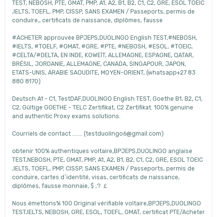
TEST, NEBOSH, PTE, GMAT, PMP, A1, A2, B1, B2, C1, C2, GRE, ESOL TOEIC
,IELTS, TOEFL, PMP, CISSP, SANS EXAMEN / Passeports, permis de
conduire,, certificats de naissance, diplômes, fausse
#ACHETER approuvée BPJEPS,DUOLINGO English TEST,#NEBOSH,
#IELTS, #TOELF, #GMAT, #GRE, #PTE, #NEBOSH, #ESOL, #TOEIC,
#CELTA/#DELTA, EN INDE, KOWEÏT, ALLEMAGNE, ESPAGNE, QATAR,
BRÉSIL, JORDANIE, ALLEMAGNE, CANADA, SINGAPOUR, JAPON,
ETATS-UNIS, ARABIE SAOUDITE, MOYEN-ORIENT, (whatsapp+27 83
880 8170)
Deutsch A1 - C1, TestDAF,DUOLINGO English TEST, Goethe B1, B2, C1,
C2, Gültige GOETHE - TELC Zertifikat, C2 Zertifikat. 100% genuine
and authentic Proxy exams solutions.
Courriels de contact ....... (testduolingo6@gmail.com)
obtenir 100% authentiques voltaire,BPJEPS,DUOLINGO anglaise
TEST,NEBOSH, PTE, GMAT, PMP, A1, A2, B1, B2, C1, C2, GRE, ESOL TOEIC
,IELTS, TOEFL, PMP, CISSP, SANS EXAMEN / Passeports, permis de
conduire, cartes d´identité, visas, certificats de naissance,
diplômes, fausse monnaie, $ ,? ￡
Nous émettons% 100 Original vérifiable voltaire,BPJEPS,DUOLINGO
TEST,IELTS, NEBOSH, GRE, ESOL, TOEFL, GMAT, certificat PTE/Acheter