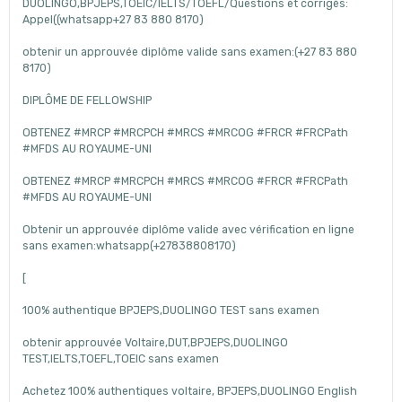
DUOLINGO,BPJEPS,TOEIC/IELTS/TOEFL/Questions et corrigés:
Appel((whatsapp+27 83 880 8170)
obtenir un approuvée diplôme valide sans examen:(+27 83 880
8170)
DIPLÔME DE FELLOWSHIP
OBTENEZ #MRCP #MRCPCH #MRCS #MRCOG #FRCR #FRCPath
#MFDS AU ROYAUME-UNI
OBTENEZ #MRCP #MRCPCH #MRCS #MRCOG #FRCR #FRCPath
#MFDS AU ROYAUME-UNI
Obtenir un approuvée diplôme valide avec vérification en ligne
sans examen:whatsapp(+27838808170)
[
100% authentique BPJEPS,DUOLINGO TEST sans examen
obtenir approuvée Voltaire,DUT,BPJEPS,DUOLINGO
TEST,IELTS,TOEFL,TOEIC sans examen
Achetez 100% authentiques voltaire, BPJEPS,DUOLINGO English