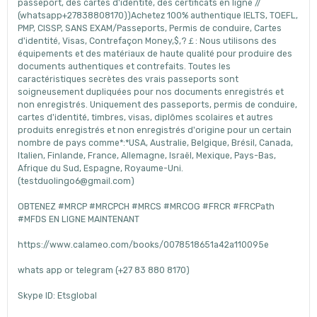
passeport, des cartes d'identité, des certificats en ligne //
(whatsapp+27838808170))Achetez 100% authentique IELTS, TOEFL,
PMP, CISSP, SANS EXAM/Passeports, Permis de conduire, Cartes
d'identité, Visas, Contrefaçon Money,$,?￡: Nous utilisons des
équipements et des matériaux de haute qualité pour produire des
documents authentiques et contrefaits. Toutes les
caractéristiques secrètes des vrais passeports sont
soigneusement dupliquées pour nos documents enregistrés et
non enregistrés. Uniquement des passeports, permis de conduire,
cartes d'identité, timbres, visas, diplômes scolaires et autres
produits enregistrés et non enregistrés d'origine pour un certain
nombre de pays comme*:*USA, Australie, Belgique, Brésil, Canada,
Italien, Finlande, France, Allemagne, Israël, Mexique, Pays-Bas,
Afrique du Sud, Espagne, Royaume-Uni.
(testduolingo6@gmail.com)
OBTENEZ #MRCP #MRCPCH #MRCS #MRCOG #FRCR #FRCPath
#MFDS EN LIGNE MAINTENANT
https://www.calameo.com/books/0078518651a42a110095e
whats app or telegram (+27 83 880 8170)
Skype ID: Etsglobal