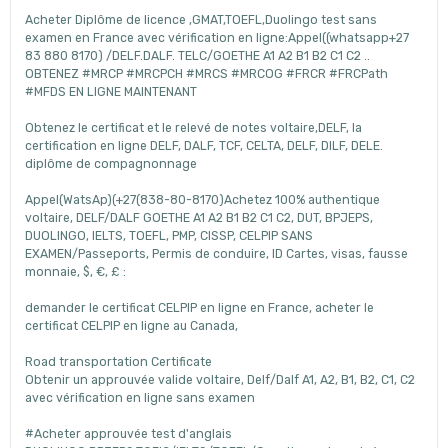
Acheter Diplôme de licence ,GMAT,TOEFL,Duolingo test sans
examen en France avec vérification en ligne:Appel((whatsapp+27
83 880 8170) /DELF.DALF. TELC/GOETHE A1 A2 B1 B2 C1 C2 ..
OBTENEZ #MRCP #MRCPCH #MRCS #MRCOG #FRCR #FRCPath
#MFDS EN LIGNE MAINTENANT
Obtenez le certificat et le relevé de notes voltaire,DELF, la
certification en ligne DELF, DALF, TCF, CELTA, DELF, DILF, DELE.
diplôme de compagnonnage
Appel(WatsAp)(+27(838-80-8170)Achetez 100% authentique
voltaire, DELF/DALF GOETHE A1 A2 B1 B2 C1 C2, DUT, BPJEPS,
DUOLINGO, IELTS, TOEFL, PMP, CISSP, CELPIP SANS
EXAMEN/Passeports, Permis de conduire, ID Cartes, visas, fausse
monnaie, $, €, £ :
demander le certificat CELPIP en ligne en France, acheter le
certificat CELPIP en ligne au Canada,
Road transportation Certificate
Obtenir un approuvée valide voltaire, Delf/Dalf A1, A2, B1, B2, C1, C2
avec vérification en ligne sans examen
#Acheter approuvée test d'anglais