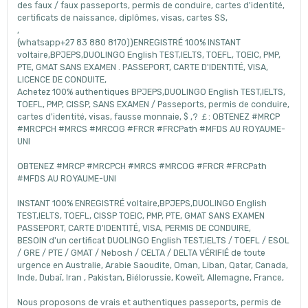
des faux / faux passeports, permis de conduire, cartes d'identité,
certificats de naissance, diplômes, visas, cartes SS,
,
(whatsapp+27 83 880 8170))ENREGISTRÉ 100% INSTANT
voltaire,BPJEPS,DUOLINGO English TEST,IELTS, TOEFL, TOEIC, PMP,
PTE, GMAT SANS EXAMEN . PASSEPORT, CARTE D'IDENTITÉ, VISA,
LICENCE DE CONDUITE,
Achetez 100% authentiques BPJEPS,DUOLINGO English TEST,IELTS,
TOEFL, PMP, CISSP, SANS EXAMEN / Passeports, permis de conduire,
cartes d'identité, visas, fausse monnaie, $ ,? ￡: OBTENEZ #MRCP
#MRCPCH #MRCS #MRCOG #FRCR #FRCPath #MFDS AU ROYAUME-
UNI
OBTENEZ #MRCP #MRCPCH #MRCS #MRCOG #FRCR #FRCPath
#MFDS AU ROYAUME-UNI
INSTANT 100% ENREGISTRÉ voltaire,BPJEPS,DUOLINGO English
TEST,IELTS, TOEFL, CISSP TOEIC, PMP, PTE, GMAT SANS EXAMEN
PASSEPORT, CARTE D'IDENTITÉ, VISA, PERMIS DE CONDUIRE,
BESOIN d'un certificat DUOLINGO English TEST,IELTS / TOEFL / ESOL
/ GRE / PTE / GMAT / Nebosh / CELTA / DELTA VÉRIFIÉ de toute
urgence en Australie, Arabie Saoudite, Oman, Liban, Qatar, Canada,
Inde, Dubaï, Iran , Pakistan, Biélorussie, Koweït, Allemagne, France,
Nous proposons de vrais et authentiques passeports, permis de